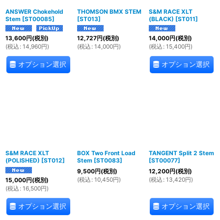
ANSWER Chokehold
THOMSON BMX STEM
S&M RACE XLT
Stem
[
ST00085
]
[
ST013
]
(BLACK)
[
ST011
]
13,600
円
(税別)
12,727
円
(税別)
14,000
円
(税別)
(
税込
:
14,960
円
)
(
税込
:
14,000
円
)
(
税込
:
15,400
円
)
オプション選択
オプション選択
S&M RACE XLT
BOX Two Front Load
TANGENT Split 2 Stem
(POLISHED)
[
ST012
]
Stem
[
ST0083
]
[
ST00077
]
9,500
円
(税別)
12,200
円
(税別)
(
税込
:
10,450
円
)
(
税込
:
13,420
円
)
15,000
円
(税別)
(
税込
:
16,500
円
)
オプション選択
オプション選択