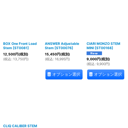
BOX One Front Load
ANSWER Adjustable
CIARI MONZO STEM
Stem
[
ST0081
]
Stem
[
ST00076
]
MINI
[
ST00168
]
12,500
円
(税別)
15,450
円
(税別)
(
税込
:
13,750
円
)
(
税込
:
16,995
円
)
9,000
円
(税別)
(
税込
:
9,900
円
)
オプション選択
オプション選択
CLIQ CALIBER STEM