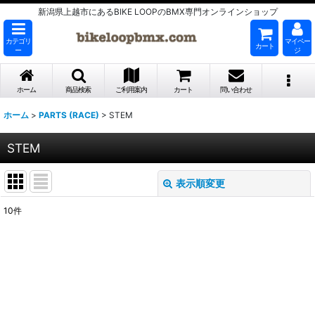
新潟県上越市にあるBIKE LOOPのBMX専門オンラインショップ
カテゴリ
マイペー
カート
ー
ジ
ホーム
商品検索
ご利用案内
カート
問い合わせ
ホーム
>
PARTS (RACE)
>
STEM
STEM
表示順変更
閉じる
10
件
表示数
:
並び順
:
絞り込む