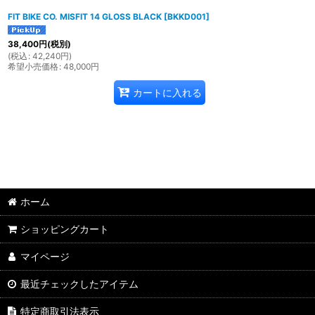
FIT BIKE CO. MISFIT 14 GLOSS BLACK
[
BKKD001
]
38,400
円
(税別)
(
税込
:
42,240
円
)
希望小売価格
:
48,000
円
カートに入れる
ホーム
ショッピングカート
マイページ
最近チェックしたアイテム
特定商取引法表示