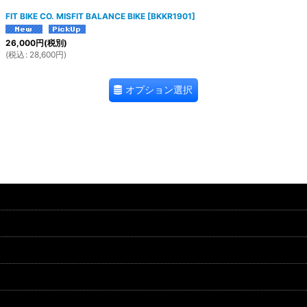
FIT BIKE CO. MISFIT BALANCE BIKE
[
BKKR1901
]
26,000
円
(税別)
(
税込
:
28,600
円
)
オプション選択