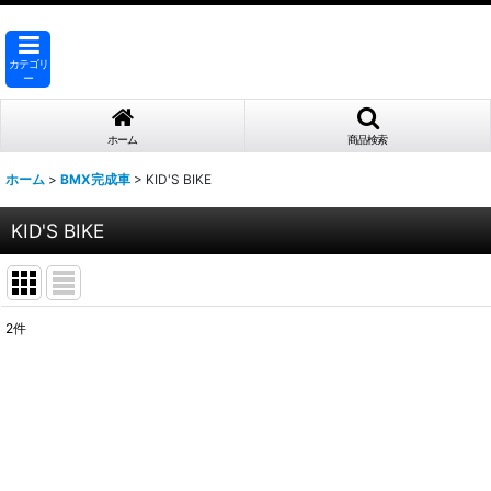
カテゴリ
ー
ホーム
商品検索
ホーム
>
BMX完成車
>
KID'S BIKE
KID'S BIKE
2
件
表示数
:
並び順
: