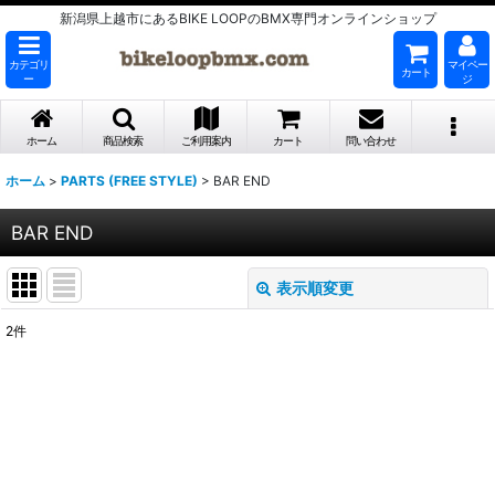
新潟県上越市にあるBIKE LOOPのBMX専門オンラインショップ
カテゴリ
マイペー
カート
ー
ジ
ホーム
商品検索
ご利用案内
カート
問い合わせ
ホーム
>
PARTS (FREE STYLE)
>
BAR END
BAR END
表示順変更
閉じる
2
件
表示数
:
並び順
:
絞り込む