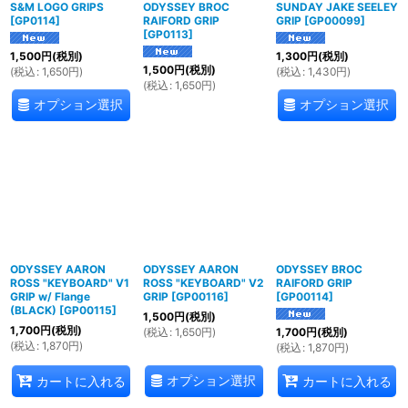
S&M LOGO GRIPS
ODYSSEY BROC
SUNDAY JAKE SEELEY
[
GP0114
]
RAIFORD GRIP
GRIP
[
GP00099
]
[
GP0113
]
1,500
円
(税別)
1,300
円
(税別)
1,500
円
(税別)
(
税込
:
1,650
円
)
(
税込
:
1,430
円
)
(
税込
:
1,650
円
)
オプション選択
オプション選択
ODYSSEY AARON
ODYSSEY AARON
ODYSSEY BROC
ROSS "KEYBOARD" V1
ROSS "KEYBOARD" V2
RAIFORD GRIP
GRIP w/ Flange
GRIP
[
GP00116
]
[
GP00114
]
(BLACK)
[
GP00115
]
1,500
円
(税別)
1,700
円
(税別)
(
税込
:
1,650
円
)
1,700
円
(税別)
(
税込
:
1,870
円
)
(
税込
:
1,870
円
)
オプション選択
カートに入れる
カートに入れる