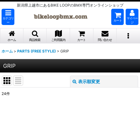
新潟県上越市にあるBIKE LOOPのBMX専門オンラインショップ
カテゴリ
マイペー
カート
ー
ジ
ホーム
商品検索
ご利用案内
カート
問い合わせ
ホーム
>
PARTS (FREE STYLE)
>
GRIP
GRIP
表示順変更
閉じる
24
件
表示数
:
並び順
:
絞り込む