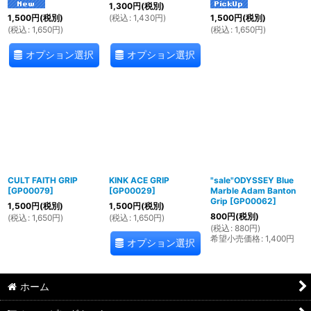
1,300
円
(税別)
(
税込
:
1,430
円
)
1,500
円
(税別)
1,500
円
(税別)
(
税込
:
1,650
円
)
(
税込
:
1,650
円
)
オプション選択
オプション選択
CULT FAITH GRIP
KINK ACE GRIP
"sale"ODYSSEY Blue
[
GP00079
]
[
GP00029
]
Marble Adam Banton
Grip
[
GP00062
]
1,500
円
(税別)
1,500
円
(税別)
800
円
(税別)
(
税込
:
1,650
円
)
(
税込
:
1,650
円
)
(
税込
:
880
円
)
希望小売価格
:
1,400
円
オプション選択
ホーム