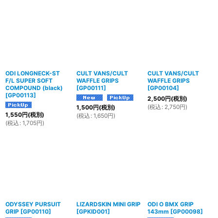
ODI LONGNECK-ST
CULT VANS/CULT
CULT VANS/CULT
F/L SUPER SOFT
WAFFLE GRIPS
WAFFLE GRIPS
COMPOUND (black)
[
GP00111
]
[
GP00104
]
[
GP00113
]
2,500
円
(税別)
(
税込
:
2,750
円
)
1,500
円
(税別)
1,550
円
(税別)
(
税込
:
1,650
円
)
(
税込
:
1,705
円
)
ODYSSEY PURSUIT
LIZARDSKIN MINI GRIP
ODI O BMX GRIP
GRIP
[
GP00110
]
[
GPKID001
]
143mm
[
GP00098
]