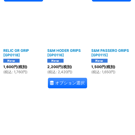
RELIC GR GRIP
S&M HODER GRIPS
S&M PASSERO GRIPS
[
GP0118
]
[
GP0116
]
[
GP0115
]
1,600
円
(税別)
2,200
円
(税別)
1,500
円
(税別)
(
税込
:
1,760
円
)
(
税込
:
2,420
円
)
(
税込
:
1,650
円
)
オプション選択