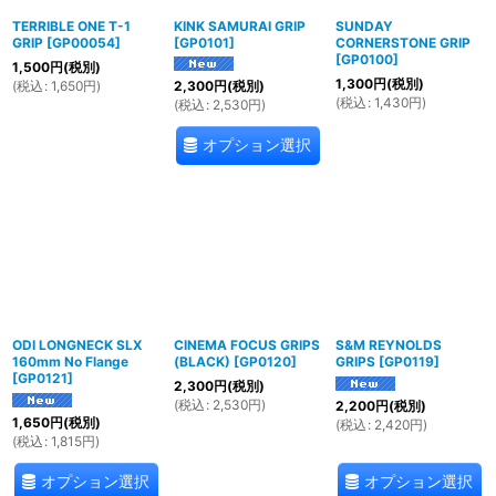
TERRIBLE ONE T-1
KINK SAMURAI GRIP
SUNDAY
GRIP
[
GP00054
]
[
GP0101
]
CORNERSTONE GRIP
[
GP0100
]
1,500
円
(税別)
1,300
円
(税別)
(
税込
:
1,650
円
)
2,300
円
(税別)
(
税込
:
1,430
円
)
(
税込
:
2,530
円
)
オプション選択
ODI LONGNECK SLX
CINEMA FOCUS GRIPS
S&M REYNOLDS
160mm No Flange
(BLACK)
[
GP0120
]
GRIPS
[
GP0119
]
[
GP0121
]
2,300
円
(税別)
(
税込
:
2,530
円
)
2,200
円
(税別)
1,650
円
(税別)
(
税込
:
2,420
円
)
(
税込
:
1,815
円
)
オプション選択
オプション選択