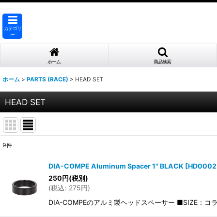
カテゴリ
ー
ホーム
商品検索
ホーム
>
PARTS (RACE)
>
HEAD SET
HEAD SET
9
件
表示数
:
DIA-COMPE Aluminum Spacer 1" BLACK
[
HD0002
250
円
(税別)
並び順
:
(
税込
:
275
円
)
DIA-COMPEのアルミ製ヘッドスペーサー ■SIZE：コラム:1