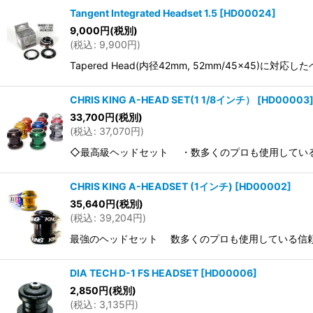
Tangent Integrated Headset 1.5
[
HD00024
]
9,000
円
(税別)
(
税込
:
9,900
円
)
Tapered Head(内径42mm, 52mm/45x4
CHRIS KING A-HEAD SET(1 1/8インチ）
[
HD00003
33,700
円
(税別)
(
税込
:
37,070
円
)
◇最高級ヘッドセット ・数多くのプロも使用している信
CHRIS KING A-HEADSET (1インチ)
[
HD00002
]
35,640
円
(税別)
(
税込
:
39,204
円
)
最強のヘッドセット 数多くのプロも使用している信頼性の
DIA TECH D-1 FS HEADSET
[
HD00006
]
2,850
円
(税別)
(
税込
:
3,135
円
)