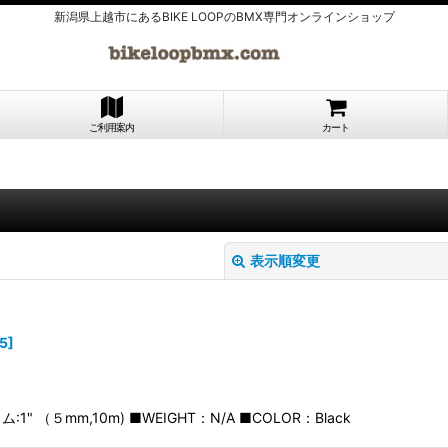
新潟県上越市にあるBIKE LOOPのBMX専門オンラインショップ
ご利用案内
カート
表示順変更
5
]
" （５mm,10m) ■WEIGHT：N/A ■COLOR：Black
絞り込む