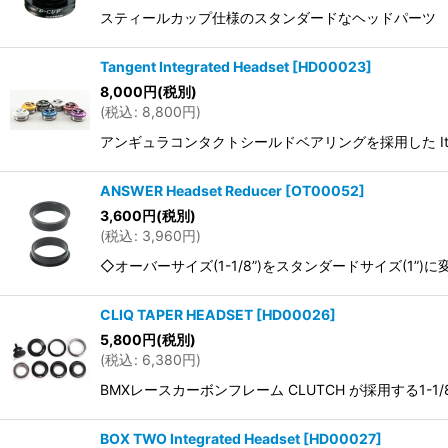
スティールカップ仕様のスタンダードなヘッドパーツ ロア
Tangent Integrated Headset
[
HD00023
]
8,000
円
(税別)
(
税込
:
8,800
円
)
アンギュラコンタクトシールドベアリングを採用した Italian 
ANSWER Headset Reducer
[
OT00052
]
3,600
円
(税別)
(
税込
:
3,960
円
)
◇オーバーサイズ(1-1/8”)をスタンダードサイズ(1”)
CLIQ TAPER HEADSET
[
HD00026
]
5,800
円
(税別)
(
税込
:
6,380
円
)
BMXレースカーボンフレーム CLUTCH が採用する1-1/
BOX TWO Integrated Headset
[
HD00027
]