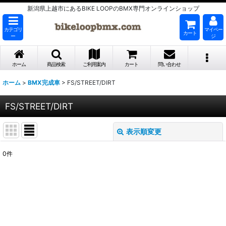
新潟県上越市にあるBIKE LOOPのBMX専門オンラインショップ
カテゴリ
マイペー
カート
ー
ジ
ホーム
商品検索
ご利用案内
カート
問い合わせ
ホーム
>
BMX完成車
>
FS/STREET/DIRT
FS/STREET/DIRT
表示順変更
閉じる
0
件
表示数
:
並び順
:
絞り込む